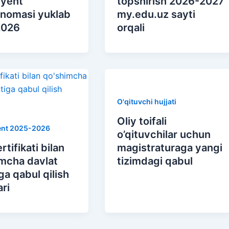
iyent
topshirish 2026-2027
tnomasi yuklab
my.edu.uz sayti
2026
orqali
O'qituvchi hujjati
Oliy toifali
ent 2025-2026
o’qituvchilar uchun
rtifikati bilan
magistraturaga yangi
imcha davlat
tizimdagi qabul
ga qabul qilish
ari