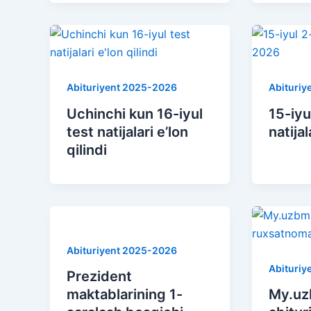
Abituriyent 2025-2026
Abituriy
Uchinchi kun 16-iyul
15-iyu
test natijalari e’lon
natija
qilindi
Abituriyent 2025-2026
Abituriy
Prezident
maktablarining 1-
My.uz