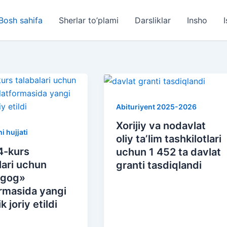
Bosh sahifa
Sherlar to’plami
Darsliklar
Insho
I
Abituriyent 2025-2026
Xorijiy va nodavlat
i hujjati
oliy taʼlim tashkilotlari
4-kurs
uchun 1 452 ta davlat
lari uchun
granti tasdiqlandi
agog»
rmasida yangi
k joriy etildi