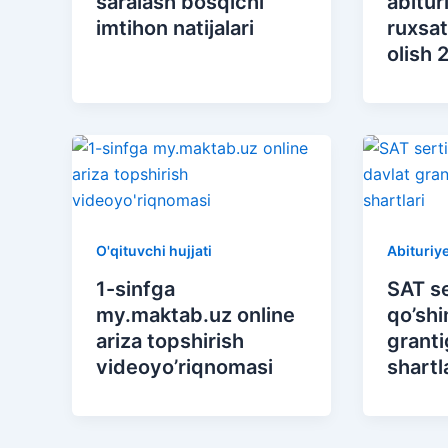
saralash bosqichi
abitur
imtihon natijalari
ruxsa
olish 
O'qituvchi hujjati
Abituriy
1-sinfga
SAT se
my.maktab.uz online
qo’sh
ariza topshirish
granti
videoyo’riqnomasi
shartl