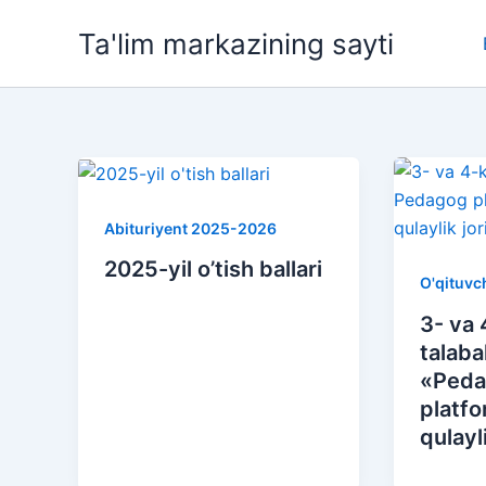
Skip
Ta'lim markazining sayti
to
content
Abituriyent 2025-2026
2025-yil o’tish ballari
O'qituvch
3- va 
talaba
«Ped
platfo
qulayli