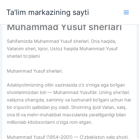
Skip
Ta'lim markazining sayti
to
Main
content
Muhammad Yusuf sherlari
Men
Sahifamizda Muhammad Yusuf sherlari. Ona haqida,
Vatanim sheri, Iqror, Ustoz haqida Muhammad Yusuf
sherlari to’plami
Muhammad Yusuf sherlari.
Adabiyotimizning oltin xazinasida o‘z o‘rniga ega bo‘lgan
shoirlarimizdan biri — Muhammad Yusufdir. Uning she’rlari
xalqona ohangda, samimiy va tushunarli bo‘lgani uchun har
bir o‘quvchi qalbidan joy oladi. Shoirning ijodi Vatan, xalq,
ona til va mehr-muhabbat mavzularida yaratilganligi bilan
millionlab kitobxonlarni o‘ziga rom etgan.
Muhammad Yusuf (1954–2001) — O‘zbekiston xalq shoiri.