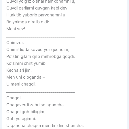
Quvdi yolgʼiz oʼshal hamxonamni u,
Quvdi parilarni quvgan kabi dev.
Hurkitib yuborib parvonamni u
Bo’ynimga oʻralib oldi:
Meni sev!..
__________________________________
Chimzor.
Chimildiqda sovuq yor quchdim,
Poʼstin gilam qilib mehrobga qoqdi.
Koʼzimni chirt yumib
Kechalari jim,
Men uni oʼpganda –
U meni chaqdi.
__________________________________
Chaqdi.
Chaqaverdi zahri soʼnguncha.
Chaqdi goh bilagim,
Goh yuragimni.
U qancha chaqsa men tirildim shuncha.