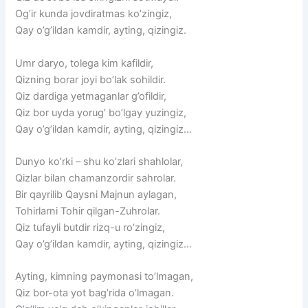
Og’ir kunda jovdiratmas ko’zingiz,
Qay o’g’ildan kamdir, ayting, qizingiz.
Umr daryo, tolega kim kafildir,
Qizning borar joyi bo’lak sohildir.
Qiz dardiga yetmaganlar g’ofildir,
Qiz bor uyda yorug’ bo’lgay yuzingiz,
Qay o’g’ildan kamdir, ayting, qizingiz…
Dunyo ko’rki – shu ko’zlari shahlolar,
Qizlar bilan chamanzordir sahrolar.
Bir qayrilib Qaysni Majnun aylagan,
Tohirlarni Tohir qilgan-Zuhrolar.
Qiz tufayli butdir rizq-u ro’zingiz,
Qay o’g’ildan kamdir, ayting, qizingiz…
Ayting, kimning paymonasi to’lmagan,
Qiz bor-ota yot bag’rida o’lmagan.