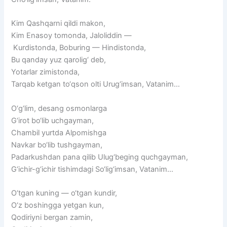
Kim
Qashqarni
qildi
makon,
Kim
Enasoy
tomonda,
Jaloliddin
—
Kurdistonda,
Boburing
—
Hindistonda,
Bu
qanday
yuz
qarolig‘
deb,
Yotarlar
zimistonda,
Tarqab
ketgan
to‘qson
olti
Urug‘imsan,
Vatanim…
O‘g‘lim,
desang
osmonlarga
G‘irot
bo‘lib
uchgayman,
Chambil
yurtda
Alpomishga
Navkar
bo‘lib
tushgayman,
Padarkushdan
pana
qilib
Ulug‘beging
quchgayman,
G‘ichir-g‘ichir
tishimdagi
So‘lig‘imsan,
Vatanim…
O‘tgan
kuning
—
o‘tgan
kundir,
O‘z
boshingga
yetgan
kun,
Qodiriyni
bergan
zamin,