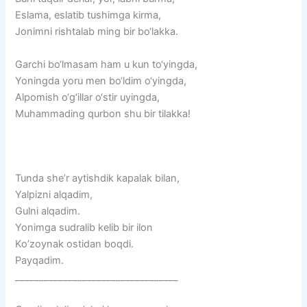
Eslama,
eslatib
tushimga
kirma,
Jonimni
rishtalab
ming
bir
bo‘lakka.
Garchi
bo‘lmasam
ham
u
kun
to‘yingda,
Yoningda
yoru
men
bo‘ldim
o‘yingda,
Alpomish
o‘g‘illar
o‘stir
uyingda,
Muhammading
qurbon
shu
bir
tilakka!
Tunda she’r aytishdik kapalak bilan,
Yalpizni alqadim,
Gulni alqadim.
Yonimga sudralib kelib bir ilon
Koʼzoynak ostidan boqdi.
Payqadim.
__________________________________