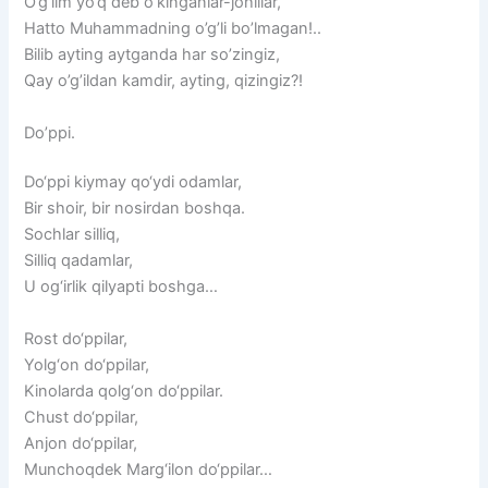
O’g’lim yo’q deb o’kinganlar-johillar,
Hatto Muhammadning o’g’li bo’lmagan!..
Bilib ayting aytganda har so’zingiz,
Qay o’g’ildan kamdir, ayting, qizingiz?!
Do’ppi.
Do‘ppi kiymay qo‘ydi odamlar,
Bir shoir, bir nosirdan boshqa.
Sochlar silliq,
Silliq qadamlar,
U og‘irlik qilyapti boshga…
Rost do‘ppilar,
Yolg‘on do‘ppilar,
Kinolarda qolg‘on do‘ppilar.
Chust do‘ppilar,
Anjon do‘ppilar,
Munchoqdek Marg‘ilon do‘ppilar…