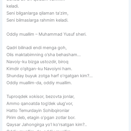
keladi.
Seni bilganlarga qilaman ta’zim,
Seni bilmaslarga rahmim keladi.
Oddiy muallim – Muhammad Yusuf sheri.
Qadri bilinadi endi menga goh,
Olis maktabimning o’sha behasham…
Navoiy-ku bizga ustozdir, biroq
Kimdir o’qitgan-ku Navoiyni ham.
Shunday buyuk zotga harf o’rgatgan kim?…
Oddiy muallim-da, oddiy muallim.
Tuproqdek xokisor, bezovta jonlar,
Ammo qanoatda tog’dek ulug’vor,
Hatto Temurdayin Sohibqironlar
Pirim deb, etagin o’pgan zotlar bor.
Qaysar Jahongirga yo’l ko’rsatgan kim?..