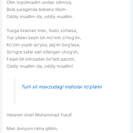
Olim topolmadim undan olimroq.
Bola yuragimda bebaho tilsim-
Oddiy muallim-da, oddiy muallim.
Yuzga kiraman men, Xudo xohlasa,
Yuz yildan keyin bir mo’min o’rtog’im,
Ko’zim yopib qo’ysa, jag’im bog’lasa,
So’ngra safar sari otlangan chog’im,
Faqat bir kimsadan bo’ladi qarzim,
Oddiy muallim-da, oddiy muallim!
Turli xil mavzudagi insholar to’plami
Vatanim sheri Muhammad Yusuf.
Men
dunyoni
nima
qildim,