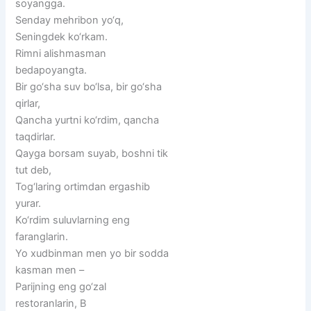
soyangga.
Senday mehribon yo‘q,
Seningdek ko‘rkam.
Rimni alishmasman
bedapoyangta.
Bir go‘sha suv bo‘lsa, bir go‘sha
qirlar,
Qancha yurtni ko‘rdim, qancha
taqdirlar.
Qayga borsam suyab, boshni tik
tut deb,
Tog‘laring ortimdan ergashib
yurar.
Ko‘rdim suluvlarning eng
faranglarin.
Yo xudbinman men yo bir sodda
kasman men –
Parijning eng go‘zal
restoranlarin, B