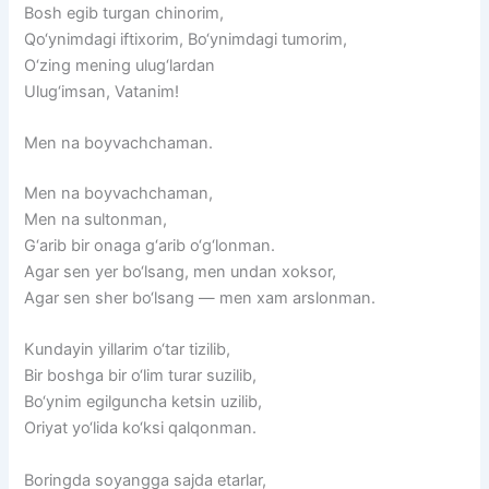
Bosh
egib
turgan
chinorim,
Qo‘ynimdagi
iftixorim,
Bo‘ynimdagi
tumorim,
O‘zing
mening
ulug‘lardan
Ulug‘imsan,
Vatanim!
Men
na
boyvachchaman.
Men
na
boyvachchaman,
Men
na
sultonman,
G‘arib
bir
onaga
g‘arib
o‘g‘lonman.
Agar
sen
yer
bo‘lsang,
men
undan
xoksor,
Agar
sen
sher
bo‘lsang
—
men
xam
arslonman.
Kundayin
yillarim
o‘tar
tizilib,
Bir
boshga
bir
o‘lim
turar
suzilib,
Bo‘ynim
egilguncha
ketsin
uzilib,
Oriyat
yo‘lida
ko‘ksi
qalqonman.
Boringda
soyangga
sajda
etarlar,