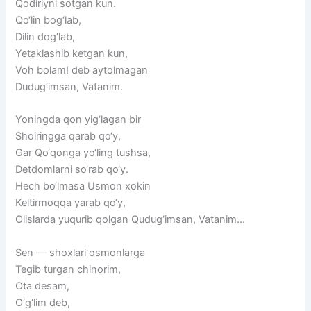
Qodiriyni
sotgan
kun.
Qo‘lin
bog‘lab,
Dilin
dog‘lab,
Yetaklashib
ketgan
kun,
Voh
bolam!
deb
aytolmagan
Dudug‘imsan,
Vatanim.
Yoningda
qon
yig‘lagan
bir
Shoiringga
qarab
qo‘y,
Gar
Qo‘qonga
yo‘ling
tushsa,
Detdomlarni
so‘rab
qo‘y.
Hech
bo‘lmasa
Usmon
xokin
Keltirmoqqa
yarab
qo‘y,
Olislarda
yuqurib
qolgan
Qudug‘imsan,
Vatanim…
Sen
—
shoxlari
osmonlarga
Tegib
turgan
chinorim,
Ota
desam,
O‘g‘lim
deb,