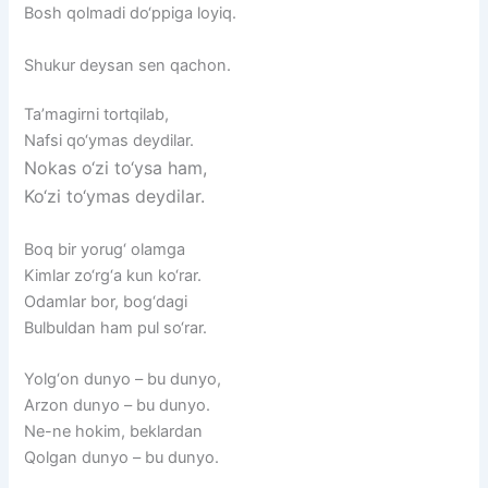
Bosh qolmadi do‘ppiga loyiq.
Shukur deysan sen qachon.
Ta’magirni
tortqilab,
Nafsi
qo‘ymas
deydilar.
Nokas
o‘zi
to‘ysa
ham,
Ko‘zi
to‘ymas
deydilar.
Boq
bir
yorug‘
olamga
Kimlar
zo‘rg‘a
kun
ko‘rar.
Odamlar
bor,
bog‘dagi
Bulbuldan
ham
pul
so‘rar.
Yolg‘on
dunyo
–
bu
dunyo,
Arzon
dunyo
–
bu
dunyo.
Ne-ne
hokim,
beklardan
Qolgan
dunyo
–
bu
dunyo.