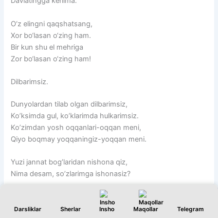
Davlatingga
kerilma.
O‘z
elingni
qaqshatsang,
Xor
bo‘lasan
o‘zing
ham.
Bir
kun
shu
el
mehriga
Zor
bo‘lasan
o‘zing
ham!
Dilbarimsiz.
Dunyolardan tilab olgan dilbarimsiz,
Ko’ksimda gul, ko’klarimda hulkarimsiz.
Ko’zimdan yosh oqqanlari-oqqan meni,
Qiyo boqmay yoqqaningiz-yoqqan meni.
Yuzi jannat bog’laridan nishona qiz,
Nima desam, so’zlarimga ishonasiz?
Bir qayriling, sizdan dunyo so’rarmidim,
Yoqtirmasam, bog’ingizga bo’ylarmidim.
Darsliklar
Sherlar
Insho
Maqollar
Telegram