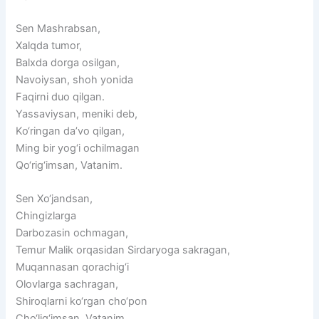
Sen
Mashrabsan,
Xalqda
tumor,
Balxda
dorga
osilgan,
Navoiysan,
shoh
yonida
Faqirni
duo
qilgan.
Yassaviysan,
meniki
deb,
Ko‘ringan
da’vo
qilgan,
Ming
bir
yog‘i
ochilmagan
Qo‘rig‘imsan,
Vatanim.
Sen
Xo‘jandsan,
Chingizlarga
Darbozasin
ochmagan,
Temur
Malik
orqasidan
Sirdaryoga
sakragan,
Muqannasan
qorachig‘i
Olovlarga
sachragan,
Shiroqlarni
ko‘rgan
cho‘pon
Cho‘lig‘imsan,
Vatanim.