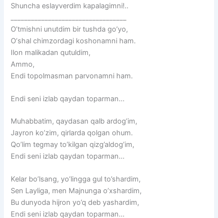
Shuncha eslayverdim kapalagimni!..
__________________________________
Oʼtmishni unutdim bir tushda goʼyo,
Oʼshal chimzordagi koshonamni ham.
Ilon malikadan qutuldim,
Ammo,
Endi topolmasman parvonamni ham.
Endi seni izlab qaydan toparman…
Muhabbatim, qaydasan qalb ardog’im,
Jayron ko’zim, qirlarda qolgan ohum.
Qo’lim tegmay to’kilgan qizg’aldog’im,
Endi seni izlab qaydan toparman…
Kelar bo’lsang, yo’lingga gul to’shardim,
Sen Layliga, men Majnunga o’xshardim,
Bu dunyoda hijron yo’q deb yashardim,
Endi seni izlab qaydan toparman…