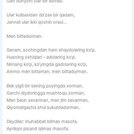
Gah dunyoni olar bir iborasi.
Ular kulbasidan do‘zax bir qadam,
Jannat ular ikki qoshin orasi…
Men bittadurman.
Sanam, sochingdan ham shaydolaring ko‘p,
Husning oshiqlari – adolaring ko‘p.
Nimang ko‘p, ko‘yingda gadolaring ko‘p,
Ammo men bittaman, men bittadurman.
Bek yigit bir sening poyingda xorman,
Garchi diydoringga mushtoqu zorman,
Men beun sevarman, men jim sevarman,
Qiyomatgacha shul sukutdadurman.
Deydilar: muhabbat bilmas masofa,
Ayriliqni pisand qilmas masofa.