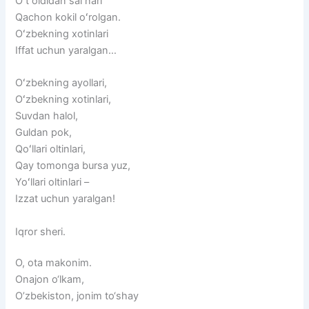
Oʻt oldidan sal nari
Qachon kokil oʻrolgan.
Oʻzbekning xotinlari
Iffat uchun yaralgan…
Oʻzbekning ayollari,
Oʻzbekning xotinlari,
Suvdan halol,
Guldan pok,
Qoʻllari oltinlari,
Qay tomonga bursa yuz,
Yoʻllari oltinlari –
Izzat uchun yaralgan!
Iqror sheri.
O, ota makonim.
Onajon o‘lkam,
O’zbekiston, jonim to‘shay