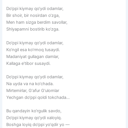
Do‘ppi kiymay qo‘ydi odamlar,
Bir shoir, bir nosirdan o‘zga,
Men ham sizga berdim savollar,
Shlyapamni bostirib ko‘zga.
Do‘ppi kiymay qo‘ydi odamlar,
Ko‘ngil esa ko‘rmoq tusaydi.
Madaniyat gullagan damlar,
Kallaga e’tibor susaydi.
Do‘ppi kiymay qo‘ydi odamlar,
Na uyda va na ko‘chada.
Mirtemirlar, G‘afur G‘ulomlar
Yechgan do‘ppi qoldi tokchada…
Bu qandayin ko‘rgulik savdo,
Do‘ppi kiymay qo‘ydi xaloyiq.
Boshga loyiq do‘ppi yo‘qdir yo —