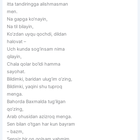
itta tandiringga alishmasman
men.
Na gapga ko‘nayin,
Na til bilayin,
Ko‘zdan uyqu qochdi, dildan
halovat –
Uch kunda sog‘insam nima
qilayin,
Chala qolar bo‘ldi hamma
sayohat.
Bildimki, baridan ulug‘im o‘zing,
Bildimki, yaqini shu tuproq
menga.
Bahorda Baxmalda tug‘ilgan
qo‘zing,
Arab ohusidan azizroq menga.
Sen bilan o‘tgan har kun bayram
– bazm,
Sensiz bir on qolsam vahmim