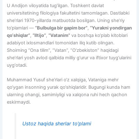
U Andijon viloyatida tug‘ilgan. Toshkent davlat
universitetining filologiya fakultetini tamomlagan. Dastlabki
she’rlari 1970-yillarda matbuotda bosilgan. Uning she’riy
to‘plamlari —
“Bulbulga bir gapim bor”
,
“Yurakni yondirgan
qo‘shiqlar”
,
“Iltijo”
,
“Vatanim”
va boshqa ko‘plab kitoblari
adabiyot ixlosmandlari tomonidan iliq kutib olingan.
Shoirning “Ona tilim”, “Vatan”, “O‘zbekiston” haqidagi
she’rlari yosh avlod qalbida milliy g‘urur va iftixor tuyg‘ularini
uyg‘otadi.
Muhammad Yusuf she’rlari o‘z xalqiga, Vataniga mehr
qo‘ygan insonning yurak qo‘shiqlaridir. Bugungi kunda ham
ularning ohangi, samimiyligi va xalqona ruhi hech qachon
eskirmaydi.
Ustoz haqida sherlar to’plami