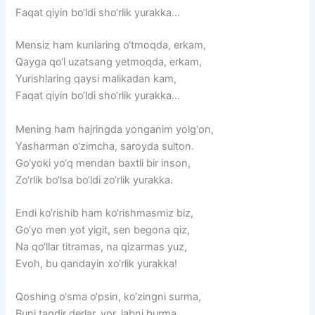
Faqat
qiyin
bo‘ldi
sho‘rlik
yurakka…
Mensiz
ham
kunlaring
o‘tmoqda,
erkam,
Qayga
qo‘l
uzatsang
yetmoqda,
erkam,
Yurishlaring
qaysi
malikadan
kam,
Faqat
qiyin
bo‘ldi
sho‘rlik
yurakka…
Mening
ham
hajringda
yonganim
yolg‘on,
Yasharman
o‘zimcha,
saroyda
sulton.
Go‘yoki
yo‘q
mendan
baxtli
bir
inson,
Zo‘rlik
bo‘lsa
bo‘ldi
zo‘rlik
yurakka.
Endi
ko‘rishib
ham
ko‘rishmasmiz
biz,
Go‘yo
men
yot
yigit,
sen
begona
qiz,
Na
qo‘llar
titramas,
na
qizarmas
yuz,
Evoh,
bu
qandayin
xo‘rlik
yurakka!
Qoshing
o‘sma
o‘psin,
ko‘zingni
surma,
Buni
taqdir
derlar,
yor,
labni
burma,