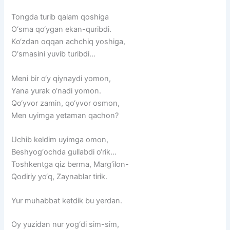
Tongda turib qalam qoshiga
O‘sma qo‘ygan ekan-quribdi.
Ko‘zdan oqqan achchiq yoshiga,
O‘smasini yuvib turibdi…
Meni bir o‘y qiynaydi yomon,
Yana yurak o‘nadi yomon.
Qo‘yvor zamin, qo‘yvor osmon,
Men uyimga yetaman qachon?
Uchib keldim uyimga omon,
Beshyog‘ochda gullabdi o‘rik…
Toshkentga qiz berma, Marg‘ilon-
Qodiriy yo‘q, Zaynablar tirik.
Yur muhabbat ketdik bu yerdan.
Oy
yuzidan
nur
yog‘di
sim-sim,