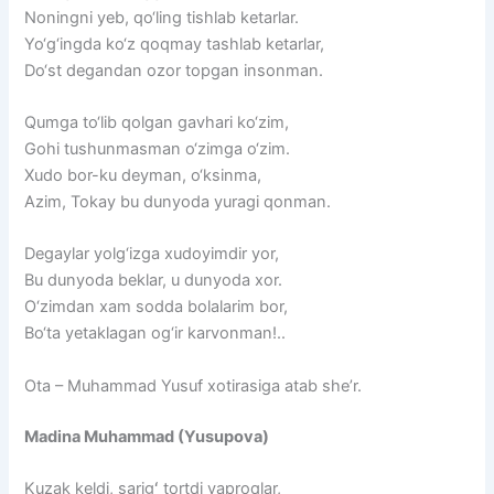
Noningni
yeb,
qo‘ling
tishlab
ketarlar.
Yo‘g‘ingda
ko‘z
qoqmay
tashlab
ketarlar,
Do‘st
degandan
ozor
topgan
insonman.
Qumga
to‘lib
qolgan
gavhari
ko‘zim,
Gohi
tushunmasman
o‘zimga
o‘zim.
Xudo
bor-ku
deyman,
o‘ksinma,
Azim,
Tokay
bu
dunyoda
yuragi
qonman.
Degaylar
yolg‘izga
xudoyimdir
yor,
Bu
dunyoda
beklar,
u
dunyoda
xor.
O‘zimdan
xam
sodda
bolalarim
bor,
Bo‘ta
yetaklagan
og‘ir
karvonman!..
Ota – Muhammad Yusuf xotirasiga atab she’r.
Madina Muhammad (Yusupova)
Kuzak keldi, sarigʻ tortdi yaproqlar,