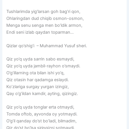
Tushlarimda yig’larsan goh bag’ri qon,
Ohlaringdan dud chiqib osmon-osmon,
Menga senu senga men bo’ldik armon,
Endi seni izlab qaydan toparman…
Qizlar qo’shig’i – Muhammad Yusuf sheri.
Qiz yo’q uyda sarrin sabo esmaydi,
Qiz yo’q uyda jambil-rayhon o’smaydi.
O’g’illarning ota bilan ishi yo’q,
Qiz otasin har qadamga eslaydi.
Ko’zlariga surgay yurgan izingiz,
Qay o’g’ildan kamdir, ayting, qizingiz.
Qiz yo’q uyda tonglar erta otmaydi,
Tomda oftob, ayvonda oy yotmaydi.
O’g’il qanday do’st bo’ladi, bilmadim,
Qiz do’st bo’lsa siringizni sotmaydi.