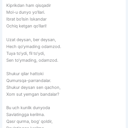
Kiprikdan
ham
qisqadir
Mol-u
dunyo
yo‘llari.
Ibrat
bo‘lsin
Iskandar
Ochiq
ketgan
qo‘llari!
Uzat
deysan,
ber
deysan,
Hech
qo‘ymading
odamzod.
Tuya
to‘ydi,
fil
to‘ydi,
Sen
to‘ymading,
odamzod.
Shukur
qilar
hattoki
Qumursqa-parrandalar.
Shukur
deysan
sen
qachon,
Xom
sut
yemgan
bandalar?
Bu
uch
kunlik
dunyoda
Savlatingga
kerilma.
Qasr
qurma,
bog‘
qoldir,