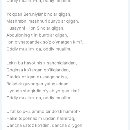
Oddiy muallim-da, oddiy muallim.
Yo’qdan Beruniylar binolar qilgan,
Mashrabni mashhuri dunyolar qilgan.
Husaynni – Ibn Sinolar qilgan,
Abdulloning tilin burrolar qilgan,
Ilon o’ynatgandek so’z o’ynatgan kim?…
Oddiy muallim-da, oddiy muallim.
Lekin bu hayot nish-sanchiqlaridan,
Qoqinsa ko’targan qo’ltiqlaridan,
Otadek ezilgan g’ussaga botsa,
Boladek quvongan yutuqlaridan,
Uyquda shogirdin o’ylab yotgan kim?…
Oddiy muallim-da, oddiy muallim.
Ulfat ko’p-u, ammo bir do’sti hamroh-
Halim topolmadim undan halimroq,
Qancha ustoz ko’rdim, qancha oliygoh,