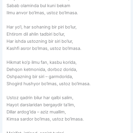
Sabab olaminda bul kuni bekam
Ilmu anvor bo‘lmas, ustoz bo‘lmasa.
Har yo‘l, har sohaning bir piri bo‘lur,
Ehtirom dil ahlin tadbiri bo‘lur,
Har ishda ustozning bir siri bo‘lur,
Kashfi asror bo‘lmas, ustoz bo‘lmasa.
Hikmat ko‘p ilmu fan, kasbu korida,
Dehqon ketmonida, dorboz dorida,
Oshpazning bir siri – garmdorida,
Shogird hushyor bo‘lmas, ustoz bo‘lmasa.
Ustoz qadrin bilur har qalbi salim,
Hayot darslaridan bergaydir ta’lim,
Dillar ardog‘ida – aziz muallim,
Kimsa sardor bo‘lmas, ustoz bo‘lmasa.