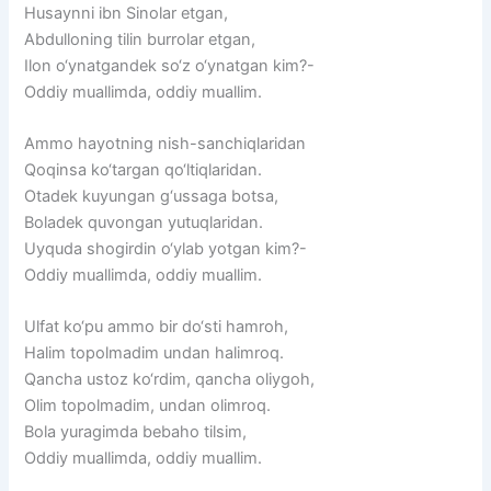
Husaynni ibn Sinolar etgan,
Abdulloning tilin burrolar etgan,
Ilon o‘ynatgandek so‘z o‘ynatgan kim?-
Oddiy muallimda, oddiy muallim.
Ammo hayotning nish-sanchiqlaridan
Qoqinsa ko‘targan qo‘ltiqlaridan.
Otadek kuyungan g‘ussaga botsa,
Boladek quvongan yutuqlaridan.
Uyquda shogirdin o‘ylab yotgan kim?-
Oddiy muallimda, oddiy muallim.
Ulfat ko‘pu ammo bir do‘sti hamroh,
Halim topolmadim undan halimroq.
Qancha ustoz ko‘rdim, qancha oliygoh,
Olim topolmadim, undan olimroq.
Bola yuragimda bebaho tilsim,
Oddiy muallimda, oddiy muallim.