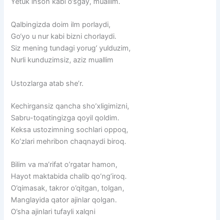
Yetuk inson kabi o‘sgay, muallim.
Qalbingizda doim ilm porlaydi,
Go‘yo u nur kabi bizni chorlaydi.
Siz mening tundagi yorug‘ yulduzim,
Nurli kunduzimsiz, aziz muallim
Ustozlarga atab she’r.
Kechirgansiz qancha sho’xligimizni,
Sabru-toqatingizga qoyil qoldim.
Keksa ustozimning sochlari oppoq,
Ko’zlari mehribon chaqnaydi biroq.
Bilim va ma’rifat o’rgatar hamon,
Hayot maktabida chalib qo’ng’iroq.
O’qimasak, takror o’qitgan, tolgan,
Manglayida qator ajinlar qolgan.
O’sha ajinlari tufayli xalqni