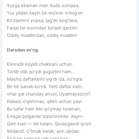
Yuzga kiraman men Xudo xohlasa,
Yuz yildan keyin bir mo‘min o‘rtog‘im
Ko‘zlarimni yopsa, jag‘im bog‘lasa,
Faqat bir insondan bo‘ladi qarzim-
Oddiy muallimdan, oddiy muallim!
Darsdan so‘ng.
Kimnidir koyidi chekkani uchun.
Tortib olib qo‘ydi gugurtini ham.
Mashq daftarlarini yig‘di-da, so‘ngra
Bir-bir sanab ko‘rdi. Yetti daftar kam.
«Har gal shunday ahvol. Uyalmaysizmi?
Kelasiz o‘qishmas, qilish uchun sayr.
Bu safar ham ikki qo‘ymay turaman,
Ertaga qolganlar topshirsinlar. Xayr».
Qish kuni — bir tutam. Qoraygandi qosh.
Ikkilandi. O‘tmak kerak, axir, qirdan.
Eri ham kelmadi olib ketishga