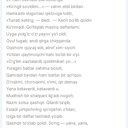
«Ko‘ngli sovidimi…» — vahm etdi birdan.
Hamkasb dugonasi qistovga tutib,
«Tunab keting, — dedi . — Kech bo‘lib qoldi»
Ko‘nmadi. Qo‘ltiqlab mashq daftarlarni
Uyga yolg‘iz o‘zi yayov yo‘l oldi.
Ovul tugab, endi qirga chiqqanda
Oqshom quyuq edi, atrof sim-siyoh.
Yo‘ldan qaytmoqchi ham bo‘ldi bir o‘yi.
«O‘g‘lim xastalanib qoldimikan yo…»
Yuragini battar vahima bosdi,
Qamradi tundan ham battar bir qo‘rquv.
O‘nqirmi, cho‘nqirmi, o‘rmi, qir demay
Yana ketaverdi, ketaverdi u.
Mudhish bir sharpani ilg‘adi nogoh,
Razm solsa qashqir. Qilardi ta’qib,
Esladi yirtqichning qo‘rqishin o‘tdan,
Iziga bir daftar tashladi yoqib.
Qashqir to‘xtab qoldi. So‘ng — yana, yana,