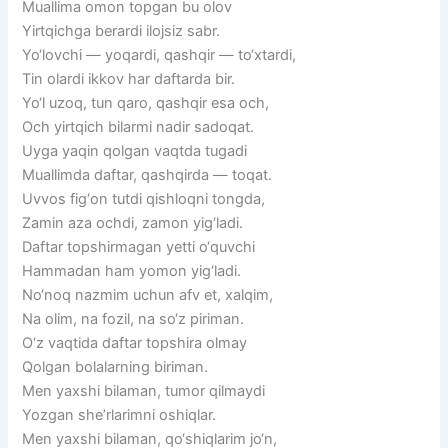
Muallima omon topgan bu olov
Yirtqichga berardi ilojsiz sabr.
Yo‘lovchi — yoqardi, qashqir — to‘xtardi,
Tin olardi ikkov har daftarda bir.
Yo‘l uzoq, tun qaro, qashqir esa och,
Och yirtqich bilarmi nadir sadoqat.
Uyga yaqin qolgan vaqtda tugadi
Muallimda daftar, qashqirda — toqat.
Uvvos fig‘on tutdi qishloqni tongda,
Zamin aza ochdi, zamon yig‘ladi.
Daftar topshirmagan yetti o‘quvchi
Hammadan ham yomon yig‘ladi.
No‘noq nazmim uchun afv et, xalqim,
Na olim, na fozil, na so‘z piriman.
O‘z vaqtida daftar topshira olmay
Qolgan bolalarning biriman.
Men yaxshi bilaman, tumor qilmaydi
Yozgan she’rlarimni oshiqlar.
Men yaxshi bilaman, qo‘shiqlarim jo‘n,