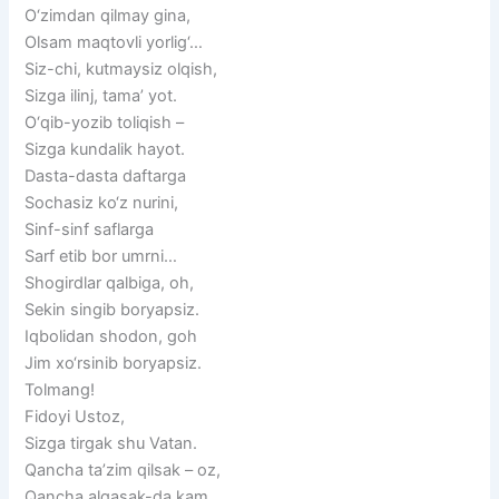
O‘zimdan qilmay gina,
Olsam maqtovli yorlig‘…
Siz-chi, kutmaysiz olqish,
Sizga ilinj, tama’ yot.
O‘qib-yozib toliqish –
Sizga kundalik hayot.
Dasta-dasta daftarga
Sochasiz ko‘z nurini,
Sinf-sinf saflarga
Sarf etib bor umrni…
Shogirdlar qalbiga, oh,
Sekin singib boryapsiz.
Iqbolidan shodon, goh
Jim xo‘rsinib boryapsiz.
Tolmang!
Fidoyi Ustoz,
Sizga tirgak shu Vatan.
Qancha ta’zim qilsak – oz,
Qancha alqasak-da kam.