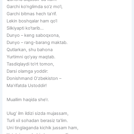
Garchi ko‘nglimda so‘z mo‘l,
Garchi bitmas hech ta’rif.
Lekin boshqalar ham qo‘l
Silkiyapti ko‘tarib…
Dunyo – keng saboqxona,
Dunyo – rang-barang maktab.
Qutlarkan, shu bahona
Yurtimni qo‘yay maqtab.
Tasdiqlaydi to‘rt tomon,
Darsi olamga yoddir:
Donishmand O‘zbekiston –
Ma’rifatda Ustoddir!
Muallim haqida she’r.
Ulug‘ ilm ildizi sizda mujassam,
Turli xil sohadan berasiz ta’lim.
Uni tinglaganda kichik jussam ham,