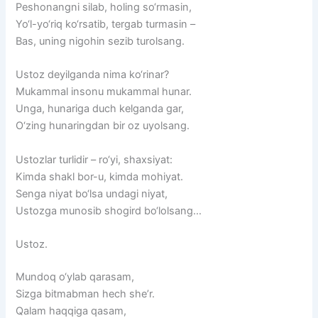
Peshonangni silab, holing so‘rmasin,
Yo‘l-yo‘riq ko‘rsatib, tergab turmasin –
Bas, uning nigohin sezib turolsang.
Ustoz deyilganda nima ko‘rinar?
Mukammal insonu mukammal hunar.
Unga, hunariga duch kelganda gar,
O‘zing hunaringdan bir oz uyolsang.
Ustozlar turlidir – ro‘yi, shaxsiyat:
Kimda shakl bor-u, kimda mohiyat.
Senga niyat bo‘lsa undagi niyat,
Ustozga munosib shogird bo‘lolsang…
Ustoz.
Mundoq o‘ylab qarasam,
Sizga bitmabman hech she’r.
Qalam haqqiga qasam,