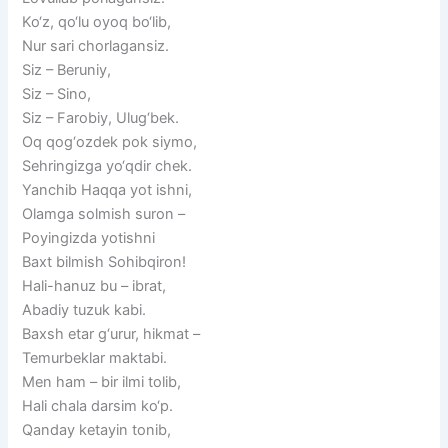
Ko‘z, qo‘lu oyoq bo‘lib,
Nur sari chorlagansiz.
Siz – Beruniy,
Siz – Sino,
Siz – Farobiy, Ulug‘bek.
Oq qog‘ozdek pok siymo,
Sehringizga yo‘qdir chek.
Yanchib Haqqa yot ishni,
Olamga solmish suron –
Poyingizda yotishni
Baxt bilmish Sohibqiron!
Hali-hanuz bu – ibrat,
Abadiy tuzuk kabi.
Baxsh etar g‘urur, hikmat –
Temurbeklar maktabi.
Men ham – bir ilmi tolib,
Hali chala darsim ko‘p.
Qanday ketayin tonib,