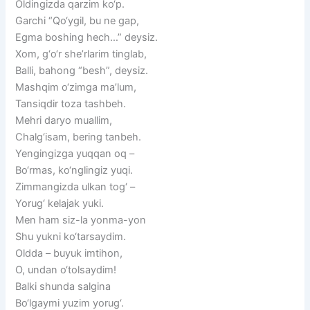
Oldingizda qarzim ko‘p.
Garchi “Qo‘ygil, bu ne gap,
Egma boshing hech…” deysiz.
Xom, g‘o‘r she’rlarim tinglab,
Balli, bahong “besh”, deysiz.
Mashqim o‘zimga ma’lum,
Tansiqdir toza tashbeh.
Mehri daryo muallim,
Chalg‘isam, bering tanbeh.
Yengingizga yuqqan oq –
Bo‘rmas, ko‘nglingiz yuqi.
Zimmangizda ulkan tog‘ –
Yorug‘ kelajak yuki.
Men ham siz-la yonma-yon
Shu yukni ko‘tarsaydim.
Oldda – buyuk imtihon,
O, undan o‘tolsaydim!
Balki shunda salgina
Bo‘lgaymi yuzim yorug‘.