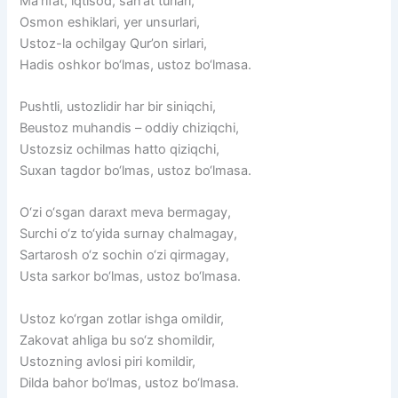
Ma’rifat, iqtisod, san’at turlari,
Osmon eshiklari, yer unsurlari,
Ustoz-la ochilgay Qur’on sirlari,
Hadis oshkor bo‘lmas, ustoz bo‘lmasa.
Pushtli, ustozlidir har bir siniqchi,
Beustoz muhandis – oddiy chiziqchi,
Ustozsiz ochilmas hatto qiziqchi,
Suxan tagdor bo‘lmas, ustoz bo‘lmasa.
O‘zi o‘sgan daraxt meva bermagay,
Surchi o‘z to‘yida surnay chalmagay,
Sartarosh o‘z sochin o‘zi qirmagay,
Usta sarkor bo‘lmas, ustoz bo‘lmasa.
Ustoz ko‘rgan zotlar ishga omildir,
Zakovat ahliga bu so‘z shomildir,
Ustozning avlosi piri komildir,
Dilda bahor bo‘lmas, ustoz bo‘lmasa.