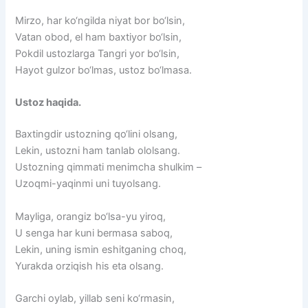
Mirzo, har ko‘ngilda niyat bor bo‘lsin,
Vatan obod, el ham baxtiyor bo‘lsin,
Pokdil ustozlarga Tangri yor bo‘lsin,
Hayot gulzor bo‘lmas, ustoz bo‘lmasa.
Ustoz haqida.
Baxtingdir ustozning qo‘lini olsang,
Lekin, ustozni ham tanlab ololsang.
Ustozning qimmati menimcha shulkim –
Uzoqmi-yaqinmi uni tuyolsang.
Mayliga, orangiz bo‘lsa-yu yiroq,
U senga har kuni bermasa saboq,
Lekin, uning ismin eshitganing choq,
Yurakda orziqish his eta olsang.
Garchi oylab, yillab seni ko‘rmasin,