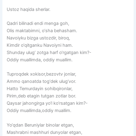
Ustoz haqida sherlar.
Qadri bilinadi endi menga goh,
Olis maktabimni, o‘sha behasham.
Navoiyku bizga ustozdir, biroq,
Kimdir o‘qitganku Navoiyni ham.
Shunday ulug‘ zotga harf o‘rgatgan kim?-
Oddiy muallimda, oddiy muallim.
Tuproqdek xokisor,bezovtv jonlar,
Ammo qanoatda tog‘dek ulug‘vor.
Hatto Temurdayin sohibqironlar,
Pirim,deb etagin tutgan zotlar bor.
Qaysar jahongirga yo‘l ko‘rsatgan kim?-
Oddiy muallimda,oddiy muallim.
Yo‘qdan Beruniylar binolar etgan,
Mashrabni mashhuri dunyolar etgan,