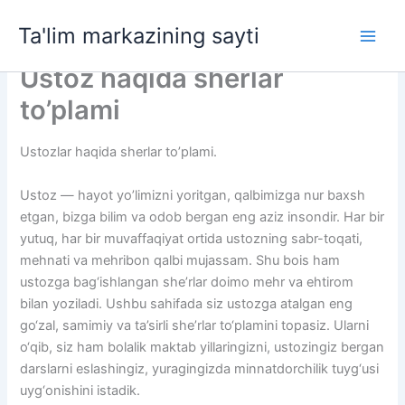
Skip
Ta'lim markazining sayti
to
Main
content
Ustoz haqida sherlar
Men
to’plami
Ustozlar haqida sherlar to’plami.
Ustoz — hayot yo’limizni yoritgan, qalbimizga nur baxsh
etgan, bizga bilim va odob bergan eng aziz insondir. Har bir
yutuq, har bir muvaffaqiyat ortida ustozning sabr-toqati,
mehnati va mehribon qalbi mujassam. Shu bois ham
ustozga bag‘ishlangan she’rlar doimo mehr va ehtirom
bilan yoziladi. Ushbu sahifada siz ustozga atalgan eng
go‘zal, samimiy va ta’sirli she’rlar to‘plamini topasiz. Ularni
o‘qib, siz ham bolalik maktab yillaringizni, ustozingiz bergan
darslarni eslashingiz, yuragingizda minnatdorchilik tuyg‘usi
uyg‘onishini istadik.