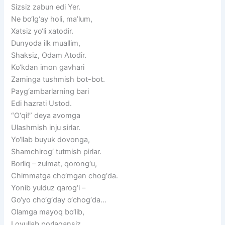
Sizsiz zabun edi Yer.
Ne bo‘lg‘ay holi, ma’lum,
Xatsiz yo‘li xatodir.
Dunyoda ilk muallim,
Shaksiz, Odam Atodir.
Ko‘kdan imon gavhari
Zaminga tushmish bot-bot.
Payg‘ambarlarning bari
Edi hazrati Ustod.
“O‘qi!” deya avomga
Ulashmish inju sirlar.
Yo‘llab buyuk dovonga,
Shamchirog‘ tutmish pirlar.
Borliq – zulmat, qorong‘u,
Chimmatga cho‘mgan chog‘da.
Yonib yulduz qarog‘i –
Go‘yo cho‘g‘day o‘chog‘da…
Olamga mayoq bo‘lib,
Lovullab porlagansiz.