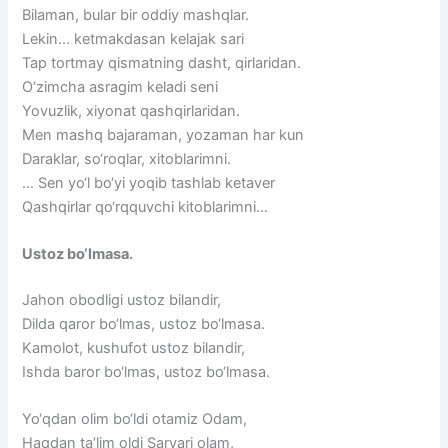
Bilaman, bular bir oddiy mashqlar.
Lekin… ketmakdasan kelajak sari
Tap tortmay qismatning dasht, qirlaridan.
O‘zimcha asragim keladi seni
Yovuzlik, xiyonat qashqirlaridan.
Men mashq bajaraman, yozaman har kun
Daraklar, so‘roqlar, xitoblarimni.
… Sen yo‘l bo‘yi yoqib tashlab ketaver
Qashqirlar qo‘rqquvchi kitoblarimni…
Ustoz bo‘lmasa.
Jahon obodligi ustoz bilandir,
Dilda qaror bo‘lmas, ustoz bo‘lmasa.
Kamolot, kushufot ustoz bilandir,
Ishda baror bo‘lmas, ustoz bo‘lmasa.
Yo‘qdan olim bo‘ldi otamiz Odam,
Haqdan ta’lim oldi Sarvari olam,