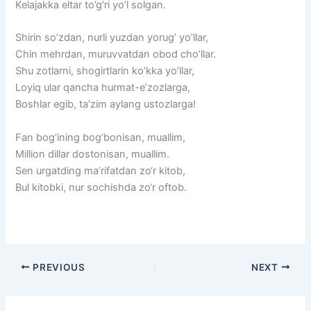
Kelajakka eltar to’g’ri yo’l solgan.
Shirin so’zdan, nurli yuzdan yorug’ yo’llar,
Chin mehrdan, muruvvatdan obod cho’llar.
Shu zotlarni, shogirtlarin ko’kka yo’llar,
Loyiq ular qancha hurmat-e’zozlarga,
Boshlar egib, ta’zim aylang ustozlarga!
Fan bog‘ining bog‘bonisan, muallim,
Million dillar dostonisan, muallim.
Sen urgatding ma’rifatdan zo‘r kitob,
Bul kitobki, nur sochishda zo‘r oftob.
PREVIOUS
NEXT