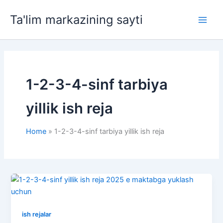
Skip
Ta'lim markazining sayti
to
Main
content
Men
1-2-3-4-sinf tarbiya
yillik ish reja
Home
1-2-3-4-sinf tarbiya yillik ish reja
ish rejalar