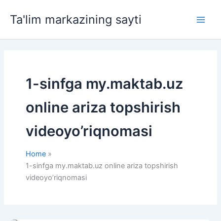
Skip
Ta'lim markazining sayti
to
Main
content
Men
1-sinfga my.maktab.uz
online ariza topshirish
videoyo’riqnomasi
Home
1-sinfga my.maktab.uz online ariza topshirish
videoyo’riqnomasi