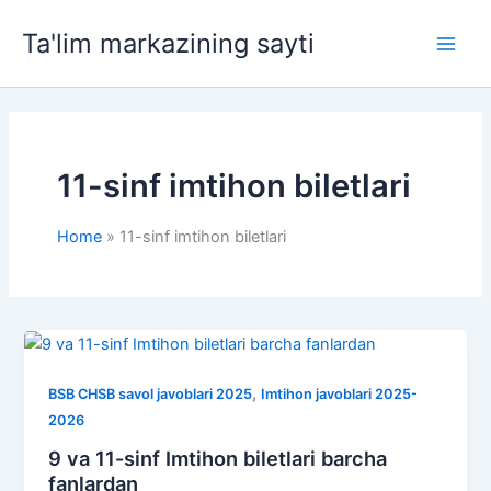
Skip
Ta'lim markazining sayti
to
Main
content
Men
11-sinf imtihon biletlari
Home
11-sinf imtihon biletlari
,
BSB CHSB savol javoblari 2025
Imtihon javoblari 2025-
2026
9 va 11-sinf Imtihon biletlari barcha
fanlardan