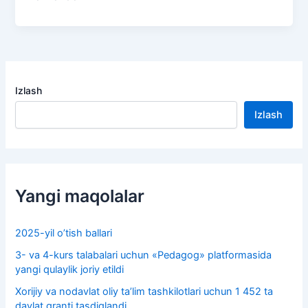
Izlash
Izlash
Yangi maqolalar
2025-yil o’tish ballari
3- va 4-kurs talabalari uchun «Pedagog» platformasida
yangi qulaylik joriy etildi
Xorijiy va nodavlat oliy taʼlim tashkilotlari uchun 1 452 ta
davlat granti tasdiqlandi