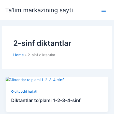
Skip
Ta'lim markazining sayti
to
Main
content
Men
2-sinf diktantlar
Home
2-sinf diktantlar
O'qituvchi hujjati
Diktantlar to’plami 1-2-3-4-sinf