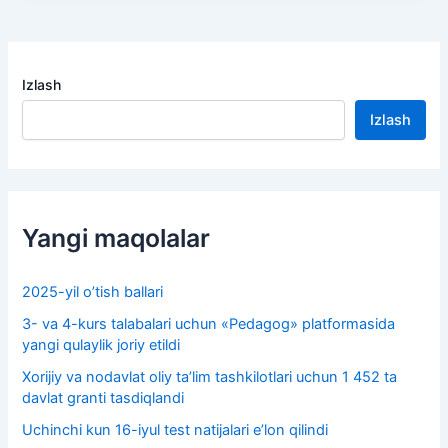
Izlash
Izlash
Yangi maqolalar
2025-yil o’tish ballari
3- va 4-kurs talabalari uchun «Pedagog» platformasida
yangi qulaylik joriy etildi
Xorijiy va nodavlat oliy taʼlim tashkilotlari uchun 1 452 ta
davlat granti tasdiqlandi
Uchinchi kun 16-iyul test natijalari e’lon qilindi