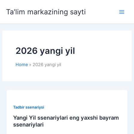
Skip
Ta'lim markazining sayti
to
Main
content
Men
2026 yangi yil
Home
2026 yangi yil
Tadbir ssenariysi
Yangi Yil ssenariylari eng yaxshi bayram
ssenariylari