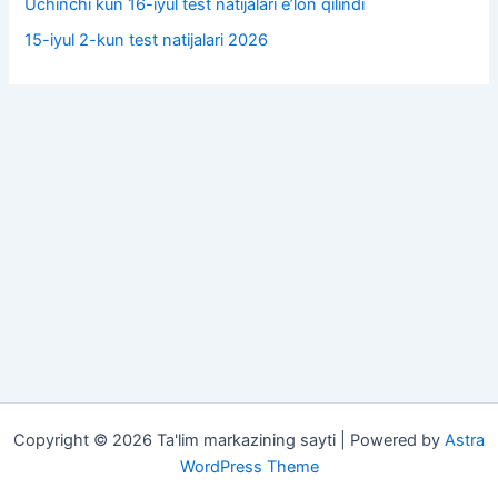
Uchinchi kun 16-iyul test natijalari e’lon qilindi
15-iyul 2-kun test natijalari 2026
Copyright © 2026 Ta'lim markazining sayti | Powered by
Astra
WordPress Theme