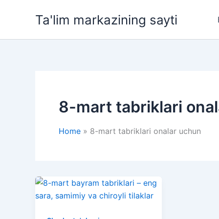
Skip
Ta'lim markazining sayti
to
content
8-mart tabriklari ona
Home
8-mart tabriklari onalar uchun