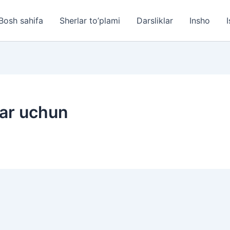
Bosh sahifa
Sherlar to’plami
Darsliklar
Insho
I
lar uchun