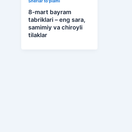
Sherlar to'plami
8-mart bayram
tabriklari – eng sara,
samimiy va chiroyli
tilaklar