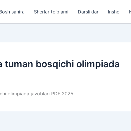
Bosh sahifa
Sherlar to’plami
Darsliklar
Insho
I
ya tuman bosqichi olimpiada
ichi olimpiada javoblari PDF 2025