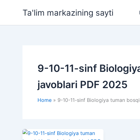
Skip
Ta'lim markazining sayti
to
content
9-10-11-sinf Biologi
javoblari PDF 2025
Home
9-10-11-sinf Biologiya tuman bosq