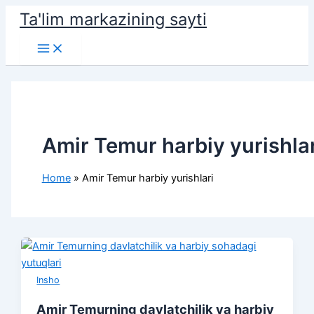
Skip
Ta'lim markazining sayti
to
Main
content
Menu
Amir Temur harbiy yurishlar
Home
Amir Temur harbiy yurishlari
Insho
Amir Temurning davlatchilik va harbiy