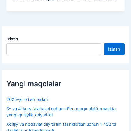
Izlash
Izlash
Yangi maqolalar
2025-yil o’tish ballari
3- va 4-kurs talabalari uchun «Pedagog» platformasida
yangi qulaylik joriy etildi
Xorijiy va nodavlat oliy taʼlim tashkilotlari uchun 1 452 ta
davlat granti tasdiqlandi