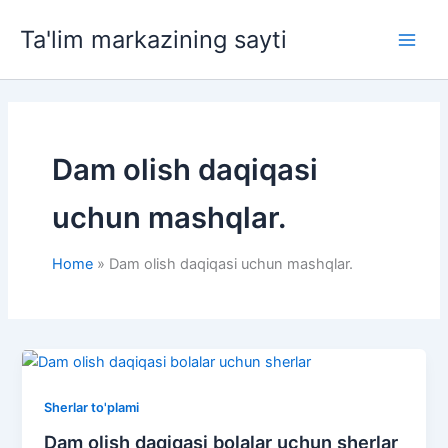
Skip
Ta'lim markazining sayti
to
Main
content
Men
Dam olish daqiqasi
uchun mashqlar.
Home
Dam olish daqiqasi uchun mashqlar.
Sherlar to'plami
Dam olish daqiqasi bolalar uchun sherlar