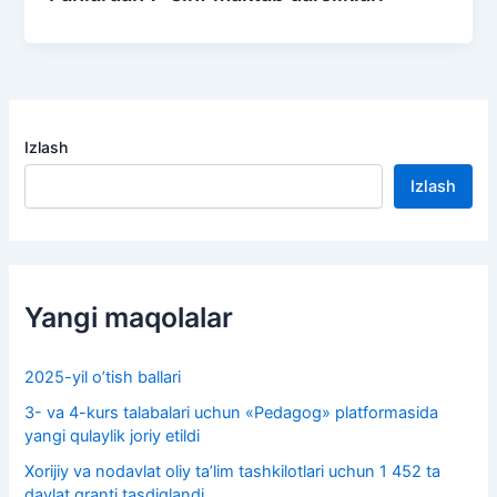
Izlash
Izlash
Yangi maqolalar
2025-yil o’tish ballari
3- va 4-kurs talabalari uchun «Pedagog» platformasida
yangi qulaylik joriy etildi
Xorijiy va nodavlat oliy taʼlim tashkilotlari uchun 1 452 ta
davlat granti tasdiqlandi