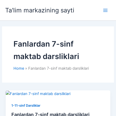
Skip
Ta'lim markazining sayti
to
Main
content
Men
Fanlardan 7-sinf
maktab darsliklari
Home
Fanlardan 7-sinf maktab darsliklari
1-11-sinf Darsliklar
Fanlardan 7-sinf maktab darsliklari