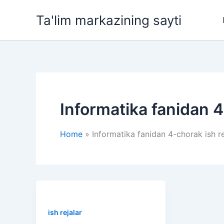
Skip
Ta'lim markazining sayti
to
content
Informatika fanidan 4
Home
Informatika fanidan 4-chorak ish r
ish rejalar