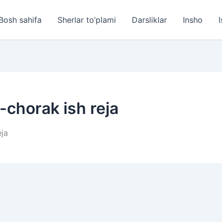
Bosh sahifa
Sherlar to’plami
Darsliklar
Insho
I
-chorak ish reja
eja