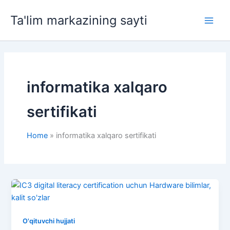
Skip
Ta'lim markazining sayti
to
Main
content
Men
informatika xalqaro
sertifikati
Home
informatika xalqaro sertifikati
O'qituvchi hujjati