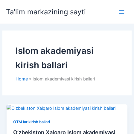
Skip
Ta'lim markazining sayti
to
Main
content
Men
Islom akademiyasi
kirish ballari
Home
Islom akademiyasi kirish ballari
OTM lar kirish ballari
O’zbekiston Xalqaro Islom akademiyasi