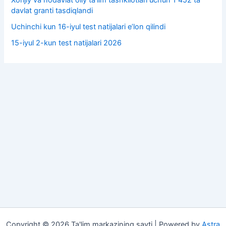
Xorijiy va nodavlat oliy taʼlim tashkilotlari uchun 1 452 ta
davlat granti tasdiqlandi
Uchinchi kun 16-iyul test natijalari e’lon qilindi
15-iyul 2-kun test natijalari 2026
Copyright © 2026 Ta'lim markazining sayti | Powered by
Astra