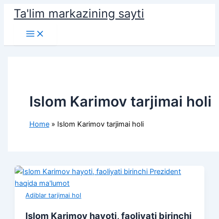
Skip
Ta'lim markazining sayti
to
Main
content
Menu
Islom Karimov tarjimai holi
Home
Islom Karimov tarjimai holi
Adiblar tarjimai hol
Islom Karimov hayoti, faoliyati birinchi