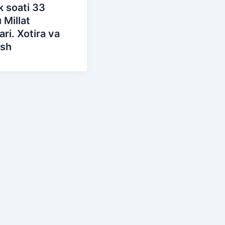
k soati 33
Millat
ari. Xotira va
ash