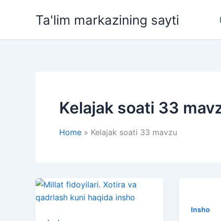
Skip
Ta'lim markazining sayti
to
content
Kelajak soati 33 mav
Home
Kelajak soati 33 mavzu
Insho