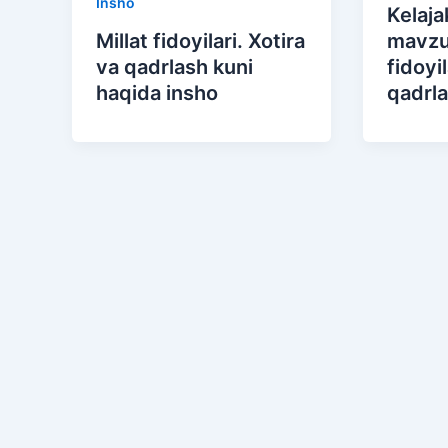
Insho
Kelaja
Millat fidoyilari. Xotira
mavzu 
va qadrlash kuni
fidoyil
haqida insho
qadrl