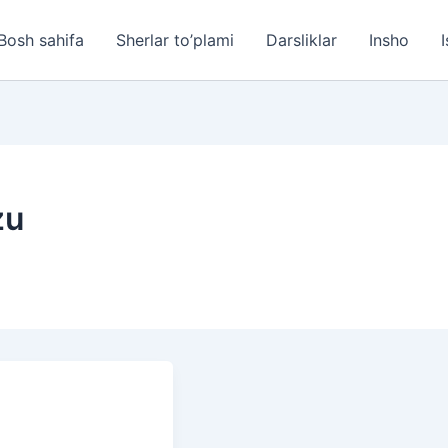
Bosh sahifa
Sherlar to’plami
Darsliklar
Insho
I
zu