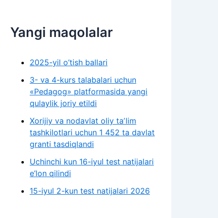
Yangi maqolalar
2025-yil o’tish ballari
3- va 4-kurs talabalari uchun
«Pedagog» platformasida yangi
qulaylik joriy etildi
Xorijiy va nodavlat oliy taʼlim
tashkilotlari uchun 1 452 ta davlat
granti tasdiqlandi
Uchinchi kun 16-iyul test natijalari
e’lon qilindi
15-iyul 2-kun test natijalari 2026