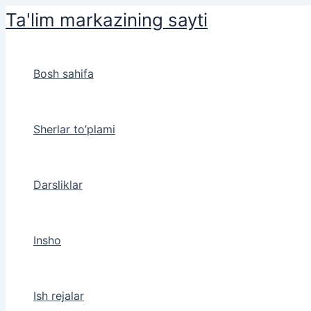
Skip
Ta'lim markazining sayti
to
content
Bosh sahifa
Sherlar to’plami
Darsliklar
Insho
Ish rejalar