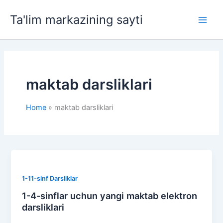
Skip
Ta'lim markazining sayti
to
Main
content
Men
maktab darsliklari
Home
maktab darsliklari
1-11-sinf Darsliklar
1-4-sinflar uchun yangi maktab elektron
darsliklari