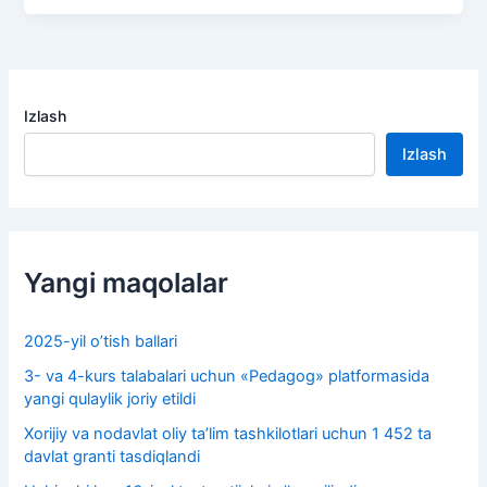
Izlash
Izlash
Yangi maqolalar
2025-yil o’tish ballari
3- va 4-kurs talabalari uchun «Pedagog» platformasida
yangi qulaylik joriy etildi
Xorijiy va nodavlat oliy taʼlim tashkilotlari uchun 1 452 ta
davlat granti tasdiqlandi