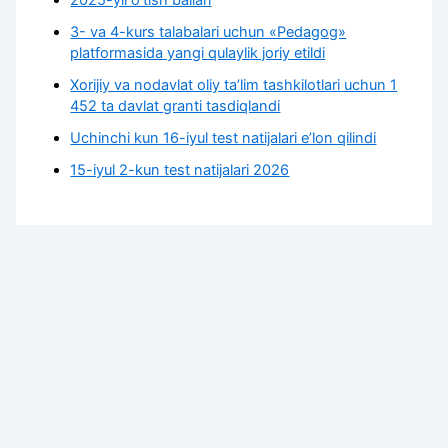
2025-yil o’tish ballari
3- va 4-kurs talabalari uchun «Pedagog»
platformasida yangi qulaylik joriy etildi
Xorijiy va nodavlat oliy taʼlim tashkilotlari uchun 1
452 ta davlat granti tasdiqlandi
Uchinchi kun 16-iyul test natijalari e’lon qilindi
15-iyul 2-kun test natijalari 2026