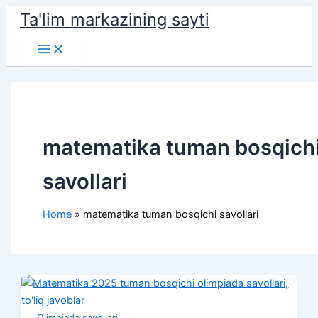
Skip
Ta'lim markazining sayti
to
Main
content
Menu
matematika tuman bosqich
savollari
Home
matematika tuman bosqichi savollari
Olimpiada savollari