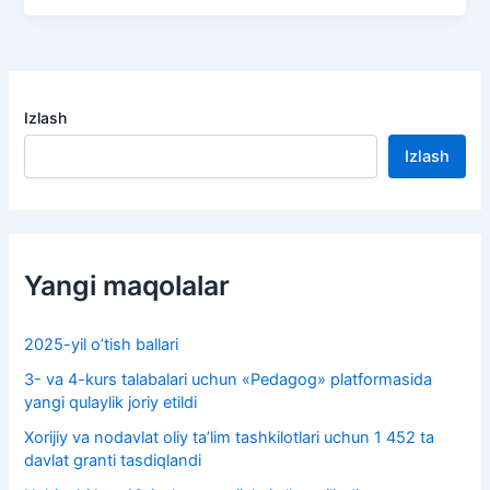
Izlash
Izlash
Yangi maqolalar
2025-yil o’tish ballari
3- va 4-kurs talabalari uchun «Pedagog» platformasida
yangi qulaylik joriy etildi
Xorijiy va nodavlat oliy taʼlim tashkilotlari uchun 1 452 ta
davlat granti tasdiqlandi