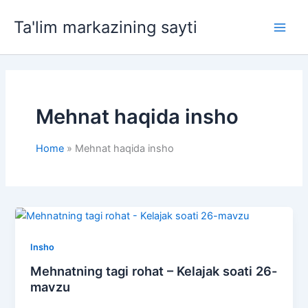
Skip
Ta'lim markazining sayti
to
Main
content
Men
Mehnat haqida insho
Home
Mehnat haqida insho
Insho
Mehnatning tagi rohat – Kelajak soati 26-
mavzu