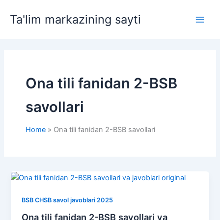
Skip
Ta'lim markazining sayti
to
Main
content
Men
Ona tili fanidan 2-BSB
savollari
Home
Ona tili fanidan 2-BSB savollari
BSB CHSB savol javoblari 2025
Ona tili fanidan 2-BSB savollari va