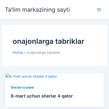
Skip
Ta'lim markazining sayti
to
Main
content
Men
onajonlarga tabriklar
Home
onajonlarga tabriklar
Sherlar to'plami
8-mart uchun sherlar 4 qator