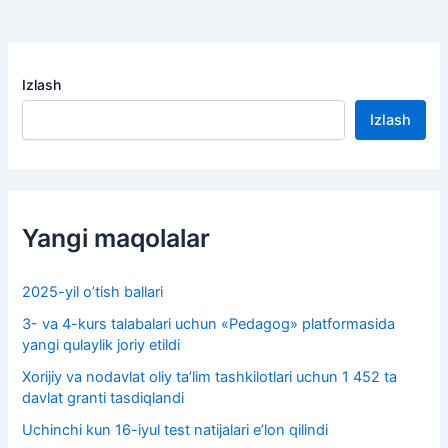
Izlash
Izlash
Yangi maqolalar
2025-yil o’tish ballari
3- va 4-kurs talabalari uchun «Pedagog» platformasida
yangi qulaylik joriy etildi
Xorijiy va nodavlat oliy taʼlim tashkilotlari uchun 1 452 ta
davlat granti tasdiqlandi
Uchinchi kun 16-iyul test natijalari e’lon qilindi