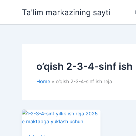
Skip
Ta'lim markazining sayti
to
content
o’qish 2-3-4-sinf ish 
Home
o’qish 2-3-4-sinf ish reja