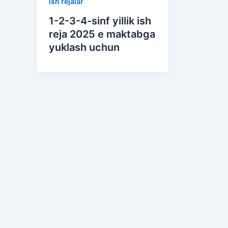
ish rejalar
1-2-3-4-sinf yillik ish
reja 2025 e maktabga
yuklash uchun