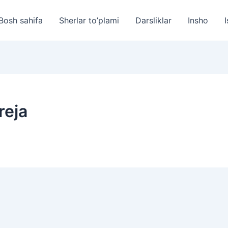
Bosh sahifa
Sherlar to’plami
Darsliklar
Insho
I
reja