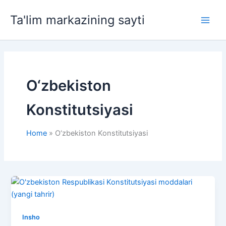
Skip
Ta'lim markazining sayti
to
Main
content
Men
O‘zbekiston
Konstitutsiyasi
Home
O‘zbekiston Konstitutsiyasi
Insho