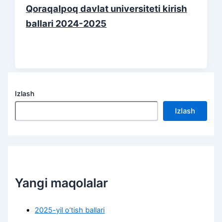
Qoraqalpoq davlat universiteti kirish
ballari 2024-2025
Izlash
Izlash
Yangi maqolalar
2025-yil o’tish ballari