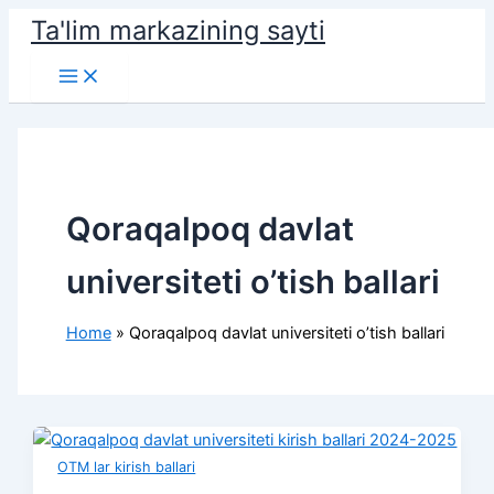
Skip
Ta'lim markazining sayti
to
Main
content
Menu
Qoraqalpoq davlat
universiteti o’tish ballari
Home
Qoraqalpoq davlat universiteti o’tish ballari
OTM lar kirish ballari