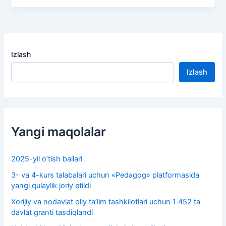
Izlash
Izlash
Yangi maqolalar
2025-yil o’tish ballari
3- va 4-kurs talabalari uchun «Pedagog» platformasida
yangi qulaylik joriy etildi
Xorijiy va nodavlat oliy taʼlim tashkilotlari uchun 1 452 ta
davlat granti tasdiqlandi