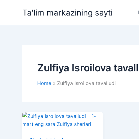
Skip
Ta'lim markazining sayti
to
content
Zulfiya Isroilova taval
Home
Zulfiya Isroilova tavalludi