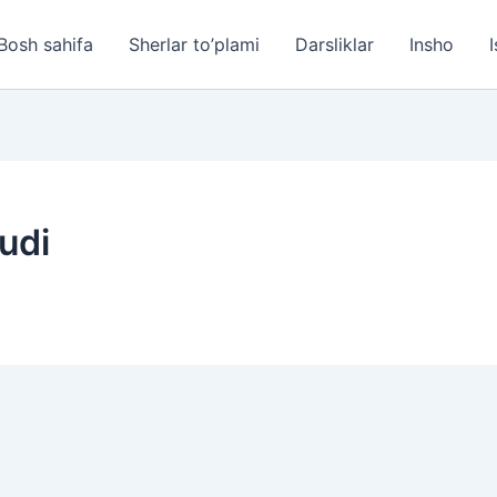
Bosh sahifa
Sherlar to’plami
Darsliklar
Insho
I
ludi