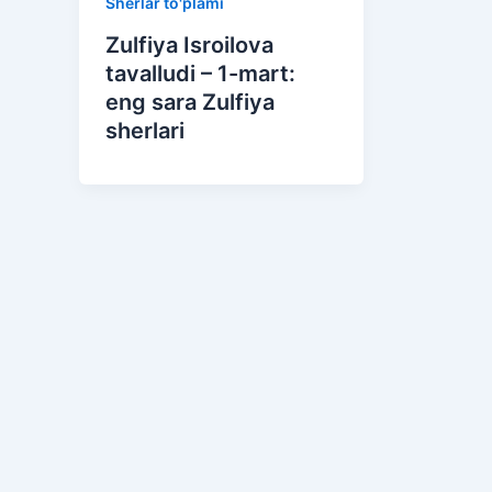
Sherlar to'plami
Zulfiya Isroilova
tavalludi – 1-mart:
eng sara Zulfiya
sherlari