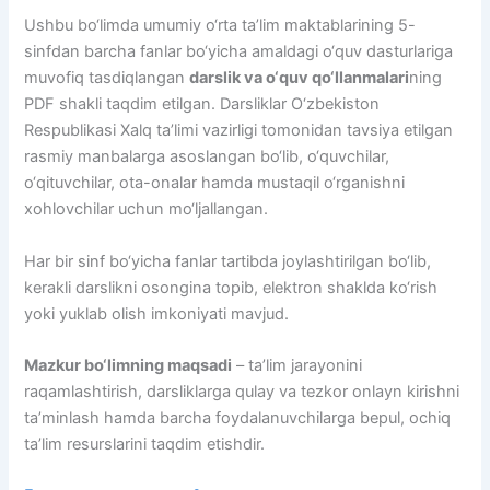
Ushbu bo‘limda umumiy o‘rta ta’lim maktablarining 5-
sinfdan barcha fanlar bo‘yicha amaldagi o‘quv dasturlariga
muvofiq tasdiqlangan
darslik va o‘quv qo‘llanmalari
ning
PDF shakli taqdim etilgan. Darsliklar O‘zbekiston
Respublikasi Xalq ta’limi vazirligi tomonidan tavsiya etilgan
rasmiy manbalarga asoslangan bo‘lib, o‘quvchilar,
o‘qituvchilar, ota-onalar hamda mustaqil o‘rganishni
xohlovchilar uchun mo‘ljallangan.
Har bir sinf bo‘yicha fanlar tartibda joylashtirilgan bo‘lib,
kerakli darslikni osongina topib, elektron shaklda ko‘rish
yoki yuklab olish imkoniyati mavjud.
Mazkur bo‘limning maqsadi
– ta’lim jarayonini
raqamlashtirish, darsliklarga qulay va tezkor onlayn kirishni
ta’minlash hamda barcha foydalanuvchilarga bepul, ochiq
ta’lim resurslarini taqdim etishdir.