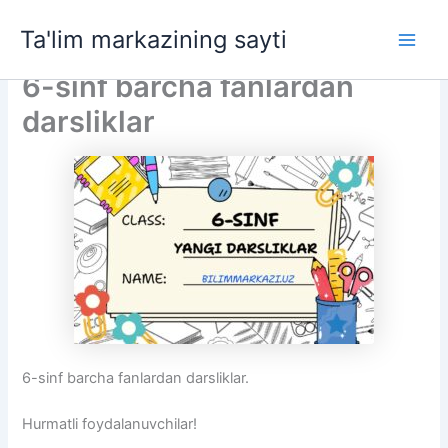
Skip
Ta'lim markazining sayti
to
Main
content
6-sinf barcha fanlardan
Men
darsliklar
6-sinf barcha fanlardan darsliklar.
Hurmatli foydalanuvchilar!