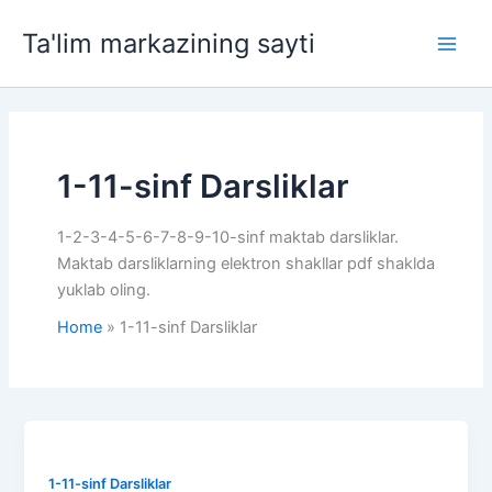
Skip
Ta'lim markazining sayti
to
Main
content
Men
1-11-sinf Darsliklar
1-2-3-4-5-6-7-8-9-10-sinf maktab darsliklar.
Maktab darsliklarning elektron shakllar pdf shaklda
yuklab oling.
Home
1-11-sinf Darsliklar
1-11-sinf Darsliklar