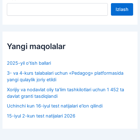
Izlash
Yangi maqolalar
2025-yil o’tish ballari
3- va 4-kurs talabalari uchun «Pedagog» platformasida
yangi qulaylik joriy etildi
Xorijiy va nodavlat oliy taʼlim tashkilotlari uchun 1 452 ta
davlat granti tasdiqlandi
Uchinchi kun 16-iyul test natijalari e’lon qilindi
15-iyul 2-kun test natijalari 2026