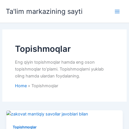
Skip
Ta'lim markazining sayti
to
Main
content
Men
Topishmoqlar
Eng qiyin topishmoqlar hamda eng oson
topishmoqlar to’plami. Topishmoqlarni yuklab
oling hamda ulardan foydalaning.
Home
Topishmoqlar
Topishmoqlar