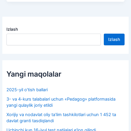
Izlash
Izlash
Yangi maqolalar
2025-yil o’tish ballari
3- va 4-kurs talabalari uchun «Pedagog» platformasida
yangi qulaylik joriy etildi
Xorijiy va nodavlat oliy taʼlim tashkilotlari uchun 1 452 ta
davlat granti tasdiqlandi
Uchinchi kun 16-iyul test natijalari e’lon qilindi