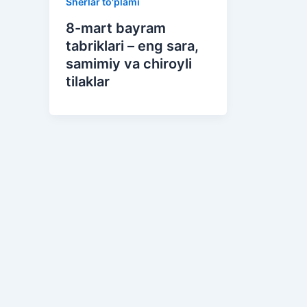
Sherlar to'plami
8-mart bayram
tabriklari – eng sara,
samimiy va chiroyli
tilaklar