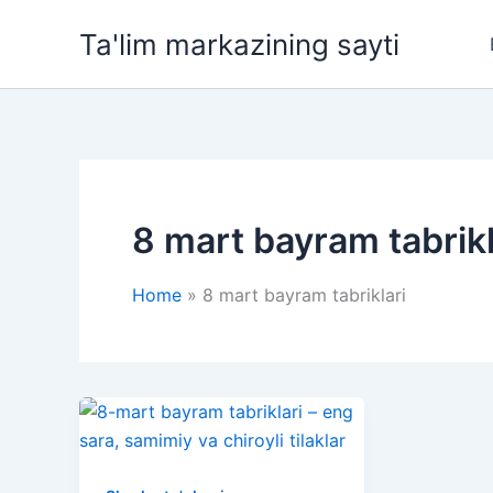
Skip
Ta'lim markazining sayti
to
content
8 mart bayram tabrikl
Home
8 mart bayram tabriklari