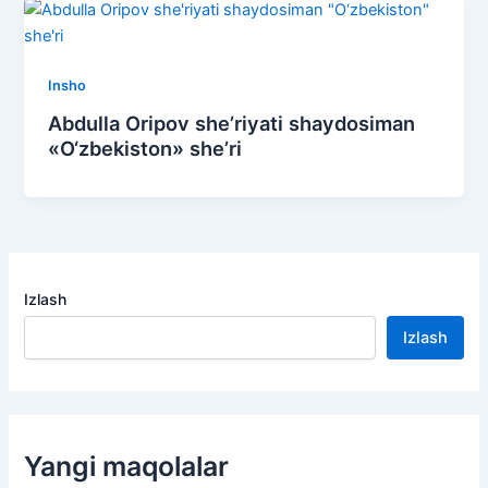
Insho
Abdulla Oripov she’riyati shaydosiman
«O‘zbekiston» she’ri
Izlash
Izlash
Yangi maqolalar