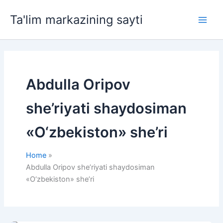
Skip
Ta'lim markazining sayti
to
Main
content
Men
Abdulla Oripov
she’riyati shaydosiman
«O‘zbekiston» she’ri
Home
Abdulla Oripov she’riyati shaydosiman
«O‘zbekiston» she’ri