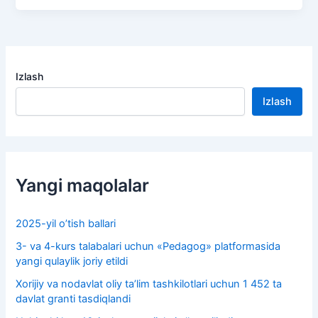
Izlash
Izlash
Yangi maqolalar
2025-yil o’tish ballari
3- va 4-kurs talabalari uchun «Pedagog» platformasida
yangi qulaylik joriy etildi
Xorijiy va nodavlat oliy taʼlim tashkilotlari uchun 1 452 ta
davlat granti tasdiqlandi