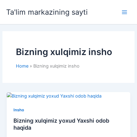
Skip
Ta'lim markazining sayti
to
Main
content
Men
Bizning xulqimiz insho
Home
Bizning xulqimiz insho
Insho
Bizning xulqimiz yoxud Yaxshi odob
haqida