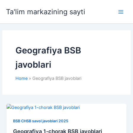
Skip
Ta'lim markazining sayti
to
Main
content
Men
Geografiya BSB
javoblari
Home
Geografiya BSB javoblari
BSB CHSB savol javoblari 2025
Geografiya 1-chorak BSB javoblari