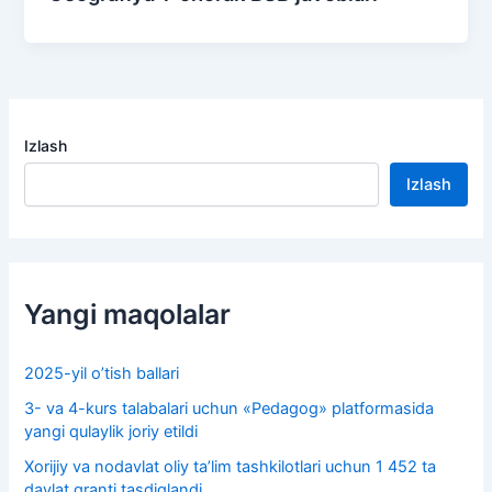
Izlash
Izlash
Yangi maqolalar
2025-yil o’tish ballari
3- va 4-kurs talabalari uchun «Pedagog» platformasida
yangi qulaylik joriy etildi
Xorijiy va nodavlat oliy taʼlim tashkilotlari uchun 1 452 ta
davlat granti tasdiqlandi