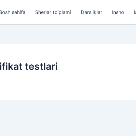
Bosh sahifa
Sherlar to’plami
Darsliklar
Insho
I
fikat testlari