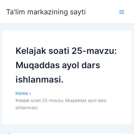
Skip
Ta'lim markazining sayti
to
Main
content
Men
Kelajak soati 25-mavzu:
Muqaddas ayol dars
ishlanmasi.
Home
Kelajak soati 25-mavzu: Muqaddas ayol dars
ishlanmasi.