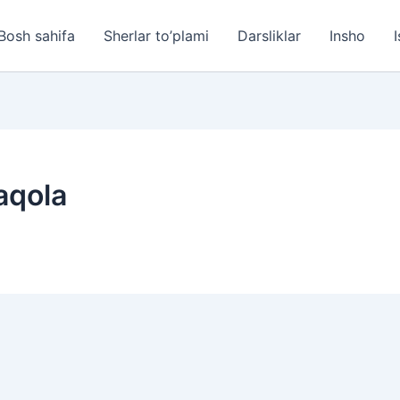
Bosh sahifa
Sherlar to’plami
Darsliklar
Insho
I
aqola