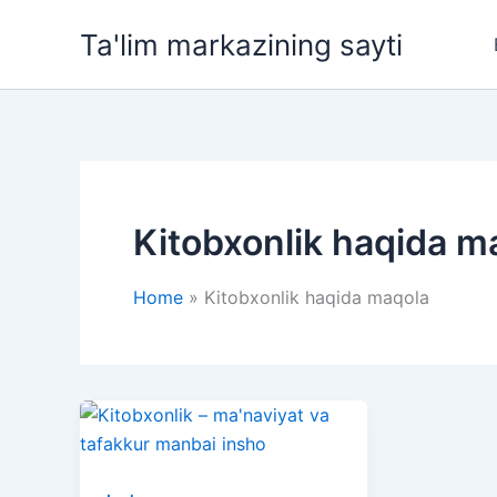
Skip
Ta'lim markazining sayti
to
content
Kitobxonlik haqida m
Home
Kitobxonlik haqida maqola