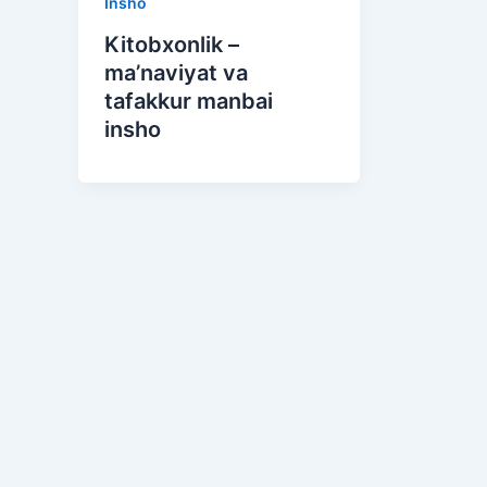
Insho
Kitobxonlik –
ma’naviyat va
tafakkur manbai
insho