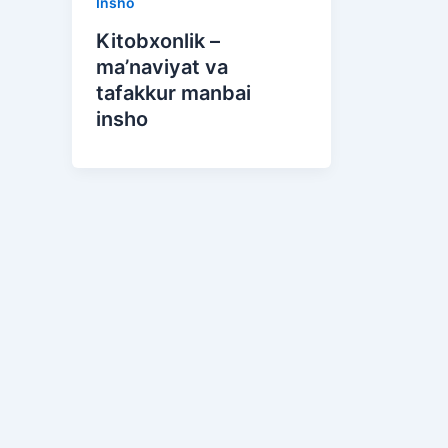
Insho
Kitobxonlik –
ma’naviyat va
tafakkur manbai
insho