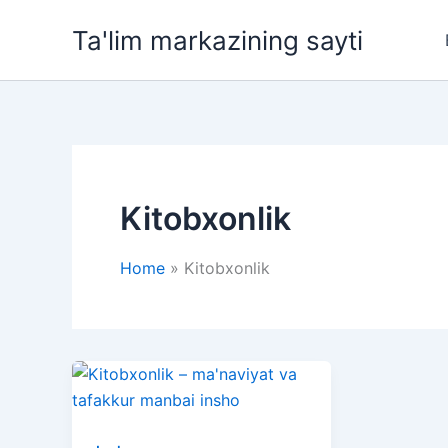
Skip
Ta'lim markazining sayti
to
content
Kitobxonlik
Home
Kitobxonlik