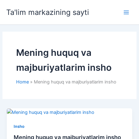
Skip
Ta'lim markazining sayti
to
Main
content
Men
Mening huquq va
majburiyatlarim insho
Home
Mening huquq va majburiyatlarim insho
Insho
Mening huquq va majburiyatlarim insho