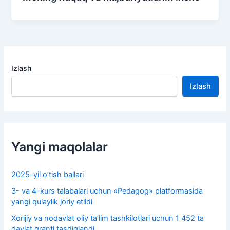
Izlash
Izlash
Yangi maqolalar
2025-yil o’tish ballari
3- va 4-kurs talabalari uchun «Pedagog» platformasida
yangi qulaylik joriy etildi
Xorijiy va nodavlat oliy taʼlim tashkilotlari uchun 1 452 ta
davlat granti tasdiqlandi