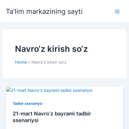
Skip
Ta'lim markazining sayti
to
Main
content
Men
Navro‘z kirish so‘z
Home
Navro‘z kirish so‘z
Tadbir ssenariysi
21-mart Navro’z bayrami tadbir
ssenariysi