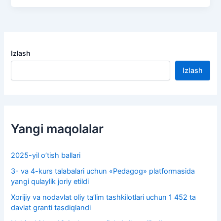
Izlash
Izlash
Yangi maqolalar
2025-yil o’tish ballari
3- va 4-kurs talabalari uchun «Pedagog» platformasida
yangi qulaylik joriy etildi
Xorijiy va nodavlat oliy taʼlim tashkilotlari uchun 1 452 ta
davlat granti tasdiqlandi