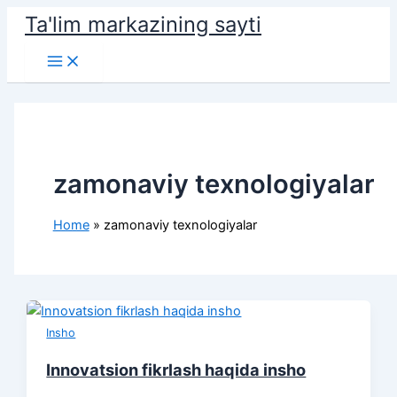
Skip
Ta'lim markazining sayti
to
Main
content
Menu
zamonaviy texnologiyalar
Home
zamonaviy texnologiyalar
Insho
Innovatsion fikrlash haqida insho