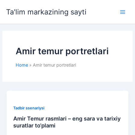
Skip
Ta'lim markazining sayti
to
Main
content
Men
Amir temur portretlari
Home
Amir temur portretlari
Tadbir ssenariysi
Amir Temur rasmlari – eng sara va tarixiy
suratlar to‘plami