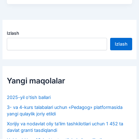
Izlash
Izlash
Yangi maqolalar
2025-yil o’tish ballari
3- va 4-kurs talabalari uchun «Pedagog» platformasida
yangi qulaylik joriy etildi
Xorijiy va nodavlat oliy taʼlim tashkilotlari uchun 1 452 ta
davlat granti tasdiqlandi