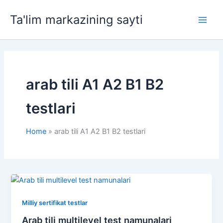
Skip
Ta'lim markazining sayti
to
Main
content
Men
arab tili A1 A2 B1 B2
testlari
Home
arab tili A1 A2 B1 B2 testlari
Milliy sertifikat testlar
Arab tili multilevel test namunalari