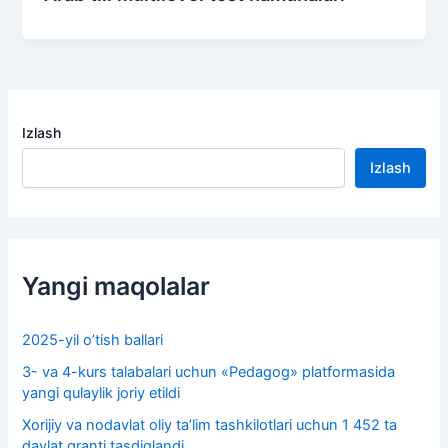
Izlash
Izlash
Yangi maqolalar
2025-yil o’tish ballari
3- va 4-kurs talabalari uchun «Pedagog» platformasida
yangi qulaylik joriy etildi
Xorijiy va nodavlat oliy taʼlim tashkilotlari uchun 1 452 ta
davlat granti tasdiqlandi