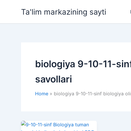
Skip
Ta'lim markazining sayti
to
content
biologiya 9-10-11-sin
savollari
Home
biologiya 9-10-11-sinf biologiya ol