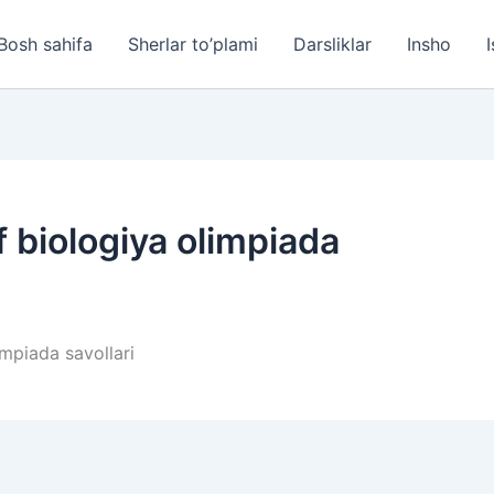
Bosh sahifa
Sherlar to’plami
Darsliklar
Insho
I
f biologiya olimpiada
impiada savollari