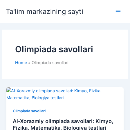
Skip
Ta'lim markazining sayti
to
Main
content
Men
Olimpiada savollari
Home
Olimpiada savollari
Olimpiada savollari
Al-Xorazmiy olimpiada savollari: Kimyo,
Fizika, Matematika, Biologiya testlari