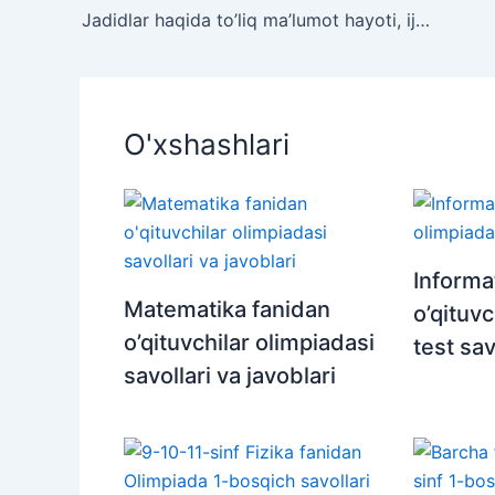
Jadidlar haqida to’liq ma’lumot hayoti, ijodi, faoliyati
O'xshashlari
Informat
Matematika fanidan
o’qituvc
o’qituvchilar olimpiadasi
test sav
savollari va javoblari