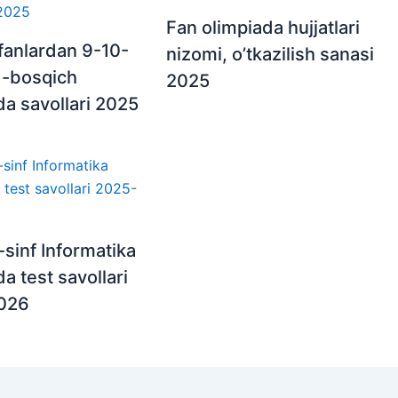
Fan olimpiada hujjatlari
fanlardan 9-10-
nizomi, o’tkazilish sanasi
 1-bosqich
2025
da savollari 2025
-sinf Informatika
a test savollari
026