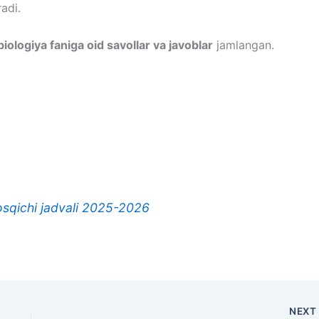
adi.
biologiya faniga oid savollar va javoblar
jamlangan.
osqichi jadvali 2025-2026
NEX