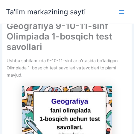
Skip
Ta'lim markazining sayti
to
Main
content
Geografiya 9-10-11-sinf
Men
Olimpiada 1-bosqich test
savollari
Ushbu sahifamizda 9-10-11-sinflar o’rtasida bo’ladigan
Olimpiada 1-bosqich test savollari va javoblari to’plami
mavjud.