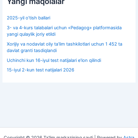
Yangi maqolalar
2025-yil o’tish ballari
3- va 4-kurs talabalari uchun «Pedagog» platformasida
yangi qulaylik joriy etildi
Xorijiy va nodavlat oliy taʼlim tashkilotlari uchun 1 452 ta
davlat granti tasdiqlandi
Uchinchi kun 16-iyul test natijalari e’lon qilindi
15-iyul 2-kun test natijalari 2026
Copyright © 2026 Ta'lim markazining sayti | Powered by
Astra