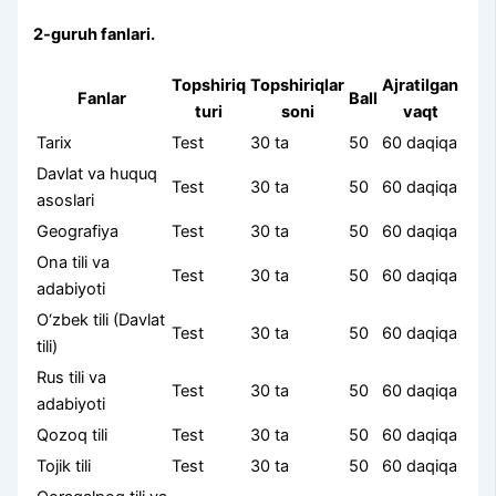
2-guruh fanlari.
Topshiriq
Topshiriqlar
Ajratilgan
Fanlar
Ball
turi
soni
vaqt
Tarix
Test
30 ta
50
60 daqiqa
Davlat va huquq
Test
30 ta
50
60 daqiqa
asoslari
Geografiya
Test
30 ta
50
60 daqiqa
Ona tili va
Test
30 ta
50
60 daqiqa
adabiyoti
O‘zbek tili (Davlat
Test
30 ta
50
60 daqiqa
tili)
Rus tili va
Test
30 ta
50
60 daqiqa
adabiyoti
Qozoq tili
Test
30 ta
50
60 daqiqa
Tojik tili
Test
30 ta
50
60 daqiqa