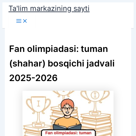
Skip
Ta'lim markazining sayti
to
Main
content
Menu
Fan olimpiadasi: tuman
(shahar) bosqichi jadvali
2025-2026