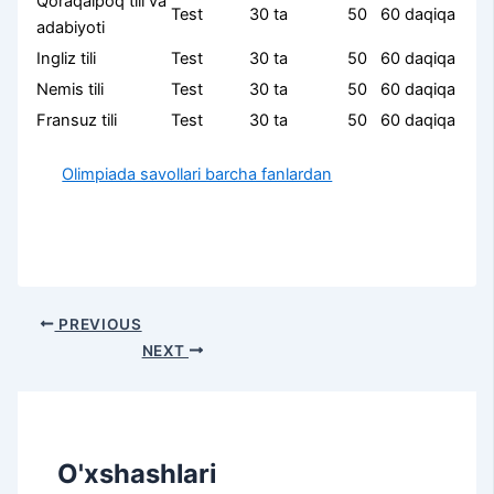
Qoraqalpoq tili va
Test
30 ta
50
60 daqiqa
adabiyoti
Ingliz tili
Test
30 ta
50
60 daqiqa
Nemis tili
Test
30 ta
50
60 daqiqa
Fransuz tili
Test
30 ta
50
60 daqiqa
Olimpiada savollari barcha fanlardan
PREVIOUS
NEXT
O'xshashlari