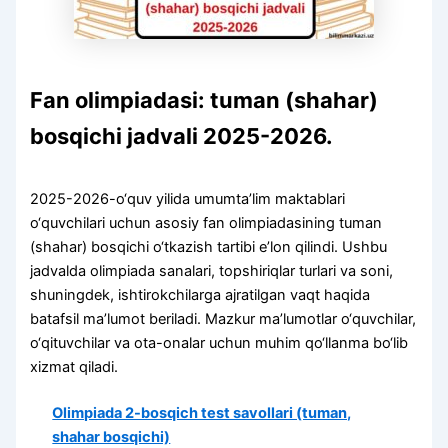
Fan olimpiadasi: tuman (shahar)
bosqichi jadvali 2025-2026.
2025-2026-o‘quv yilida umumta’lim maktablari
o‘quvchilari uchun asosiy fan olimpiadasining tuman
(shahar) bosqichi o‘tkazish tartibi e’lon qilindi. Ushbu
jadvalda olimpiada sanalari, topshiriqlar turlari va soni,
shuningdek, ishtirokchilarga ajratilgan vaqt haqida
batafsil ma’lumot beriladi. Mazkur ma’lumotlar o‘quvchilar,
o‘qituvchilar va ota-onalar uchun muhim qo‘llanma bo‘lib
xizmat qiladi.
Olimpiada 2-bosqich test savollari (tuman,
shahar bosqichi)